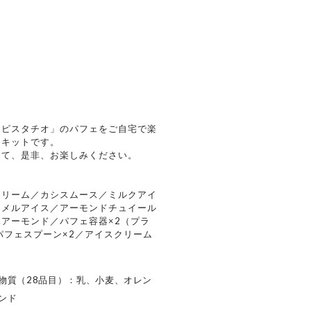
】
とピスタチオ」のパフェをご自宅で楽
りキットです。
って、是非、お楽しみください。
クリーム／カシスムース／ミルクアイ
ラメルアイス／アーモンドチュイール
アーモンド／パフェ容器×2（プラ
パフェスプーン×2／アイスクリーム
物質（28品目）：乳、小麦、オレン
ンド