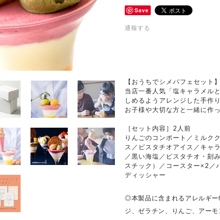
Save
通報する
【おうちでシメパフェセット
当店一番人気「塩キャラメル
しめるようアレンジした手作
お子様や大切な方と一緒に作
［セット内容］2人前
りんごのコンポート／ミルク
ス／ピスタチオアイス／キャ
／黒い海塩／ピスタチオ・刻み
スチック）／コースター×2／
ディッシャー
◎本製品に含まれるアレルギー
ジ、ゼラチン、りんご、アーモ